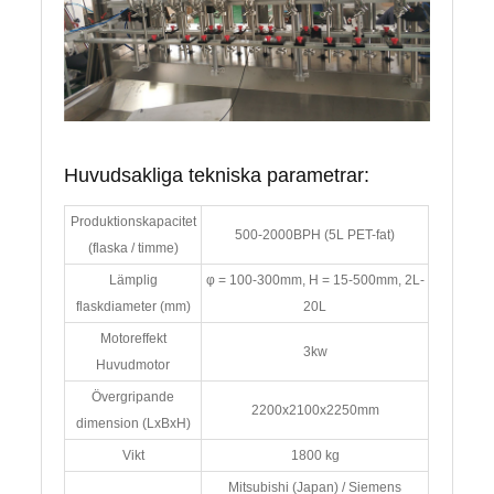
Huvudsakliga tekniska parametrar:
Produktionskapacitet
500-2000BPH (5L PET-fat)
(flaska / timme)
Lämplig
φ = 100-300mm, H = 15-500mm, 2L-
flaskdiameter (mm)
20L
Motoreffekt
3kw
Huvudmotor
Övergripande
2200x2100x2250mm
dimension (LxBxH)
Vikt
1800 kg
Mitsubishi (Japan) / Siemens