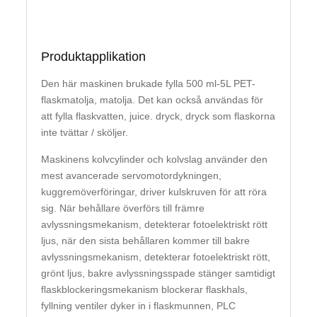
Produktapplikation
Den här maskinen brukade fylla 500 ml-5L PET-
flaskmatolja, matolja. Det kan också användas för
att fylla flaskvatten, juice. dryck, dryck som flaskorna
inte tvättar / sköljer.
Maskinens kolvcylinder och kolvslag använder den
mest avancerade servomotordykningen,
kuggremöverföringar, driver kulskruven för att röra
sig. När behållare överförs till främre
avlyssningsmekanism, detekterar fotoelektriskt rött
ljus, när den sista behållaren kommer till bakre
avlyssningsmekanism, detekterar fotoelektriskt rött,
grönt ljus, bakre avlyssningsspade stänger samtidigt
flaskblockeringsmekanism blockerar flaskhals,
fyllning ventiler dyker in i flaskmunnen, PLC