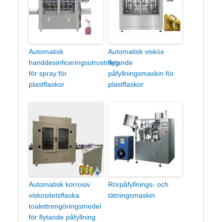
Automatisk
Automatisk viskös
handdesinficeringsutrustning
flytande
för spray för
påfyllningsmaskin för
plastflaskor
plastflaskor
Automatisk korrosiv
Rörpåfyllnings- och
viskositetsflaska
tätningsmaskin
toalettrengöringsmedel
för flytande påfyllning