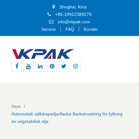
Shnghai, Kina
+86-18912389279
info@vkpak.com
Service
FAQ
Kunder
Facebook
Youtube
Linkedin
Pinterest
Twitter
Instagram
Hem
Automatisk sällskapsdjurflaska flaskutrustning för fyllning
av vegetabilisk olja