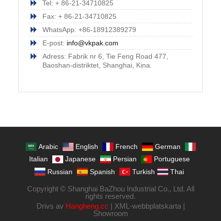
Tel: + 86-21-34710825
Fax: + 86-21-34710825
WhatsApp: +86-18912389279
E-post:
info@vkpak.com
Adress: Fabrik nr 6, Tie Feng Road 477,
Baoshan-distriktet, Shanghai, Kina.
Arabic
English
French
German
Italian
Japanese
Persian
Portuguese
Russian
Spanish
Turkish
Thai
Copyright © Shanghai BaZhou Industrial Co., Ltd. All
rights reserved.
Drivs av
Hangheng.cc
|
XML-webbplatskarta
|
Showroom