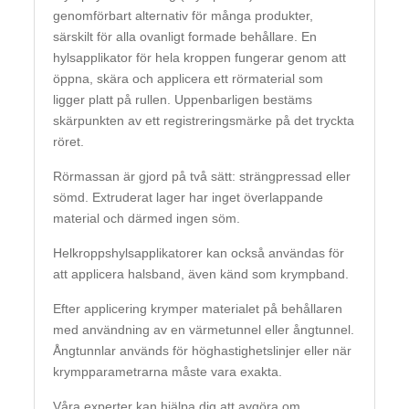
genomförbart alternativ för många produkter,
särskilt för alla ovanligt formade behållare. En
hylsapplikator för hela kroppen fungerar genom att
öppna, skära och applicera ett rörmaterial som
ligger platt på rullen. Uppenbarligen bestäms
skärpunkten av ett registreringsmärke på det tryckta
röret.
Rörmassan är gjord på två sätt: strängpressad eller
sömd. Extruderat lager har inget överlappande
material och därmed ingen söm.
Helkroppshylsapplikatorer kan också användas för
att applicera halsband, även känd som krympband.
Efter applicering krymper materialet på behållaren
med användning av en värmetunnel eller ångtunnel.
Ångtunnlar används för höghastighetslinjer eller när
krympparametrarna måste vara exakta.
Våra experter kan hjälpa dig att avgöra om