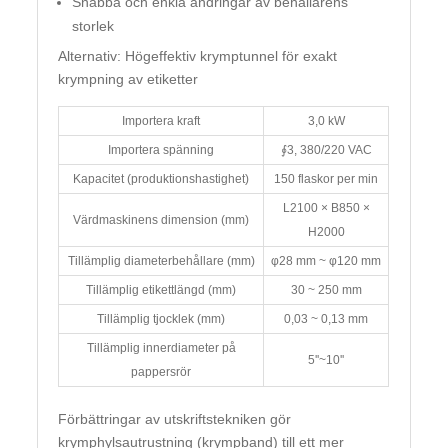
Snabba och enkla ändringar av behållarens
storlek
Alternativ: Högeffektiv krymptunnel för exakt
krympning av etiketter
Importera kraft
3,0 kW
Importera spänning
∮3, 380/220 VAC
Kapacitet (produktionshastighet)
150 flaskor per min
L2100 × B850 ×
Värdmaskinens dimension (mm)
H2000
Tillämplig diameterbehållare (mm)
φ28 mm ~ φ120 mm
Tillämplig etikettlängd (mm)
30 ~ 250 mm
Tillämplig tjocklek (mm)
0,03 ~ 0,13 mm
Tillämplig innerdiameter på
5''~10''
pappersrör
Förbättringar av utskriftstekniken gör
krymphylsautrustning (krympband) till ett mer