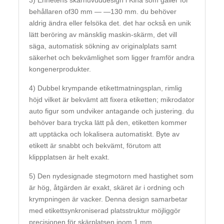
3) Enhetens skärhuvuddesign i Kina som gäller för
behållaren of30 mm — —130 mm. du behöver
aldrig ändra eller felsöka det. det har också en unik
lätt beröring av mänsklig maskin-skärm, det vill
säga, automatisk sökning av originalplats samt
säkerhet och bekvämlighet som ligger framför andra
kongenerprodukter.
4) Dubbel krympande etikettmatningsplan, rimlig
höjd vilket är bekvämt att fixera etiketten; mikrodator
auto figur som undviker antagande och justering. du
behöver bara trycka lätt på den, etiketten kommer
att upptäcka och lokalisera automatiskt. Byte av
etikett är snabbt och bekvämt, förutom att
klippplatsen är helt exakt.
5) Den nydesignade stegmotorn med hastighet som
är hög, åtgärden är exakt, skäret är i ordning och
krympningen är vacker. Denna design samarbetar
med etikettsynkroniserad platsstruktur möjliggör
precisionen för skärplatsen inom 1 mm.