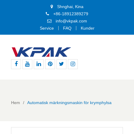
Shnghai, Kina
+86-18912389279
info@vkpak.com
Service
FAQ
Kunder
Facebook
Youtube
Linkedin
Pinterest
Twitter
Instagram
Hem
Automatisk märkningsmaskin för krymphylsa