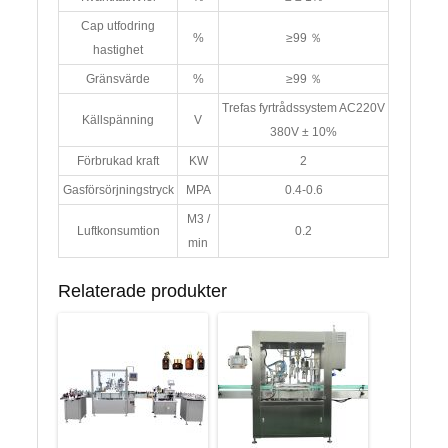
Cap utfodring
%
≥99 ％
hastighet
Gränsvärde
%
≥99 ％
Trefas fyrtrådssystem AC220V
Källspänning
V
380V ± 10%
Förbrukad kraft
KW
2
Gasförsörjningstryck
MPA
0.4-0.6
M3 /
Luftkonsumtion
0.2
min
Relaterade produkter