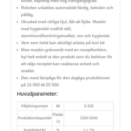
locket, kapsling med hög framgångsgrad.
Roboten urladdas automatiskt färdig, bekväm och
pålitlig.
Utrustad med rörliga hjul, lätt att flytta. Maskin
med hygieniskt rostfritt stål,
aluminiumtillverkningskvalitet, ren och hygienisk.
Vem som helst kan skickligt arbeta på kort tid.
Man-maskin-gränssnitt med en receptfunktion,
byt helt enkelt ut den produkt som du behöver för
att välja receptet kan realiseras enkelt och
snabbt.
Den mest lämpliga för den dagliga produktionen
på 15 000 till 25 000.
Huvudparameter:
Påfyllningsvolym
Ml
5-100
Flaska
Produktionskapacitet
1500-3000
/ h
Kvantitativt fel
%
≤ ± 1%