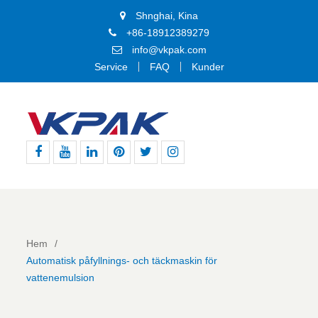
Shnghai, Kina
+86-18912389279
info@vkpak.com
Service
FAQ
Kunder
Facebook
Youtube
Linkedin
Pinterest
Twitter
Instagram
Hem
Automatisk påfyllnings- och täckmaskin för
vattenemulsion