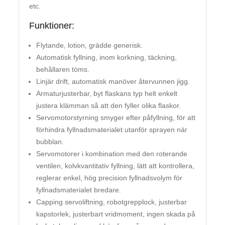
etc.
Funktioner:
Flytande, lotion, grädde generisk.
Automatisk fyllning, inom korkning, täckning,
behållaren töms.
Linjär drift, automatisk manöver återvunnen jigg.
Armaturjusterbar, byt flaskans typ helt enkelt
justera klämman så att den fyller olika flaskor.
Servomotorstyrning smyger efter påfyllning, för att
förhindra fyllnadsmaterialet utanför sprayen när
bubblan.
Servomotorer i kombination med den roterande
ventilen, kolvkvantitativ fyllning, lätt att kontrollera,
reglerar enkel, hög precision fyllnadsvolym för
fyllnadsmaterialet bredare.
Capping servoliftning, robotgrepplock, justerbar
kapstorlek, justerbart vridmoment, ingen skada på