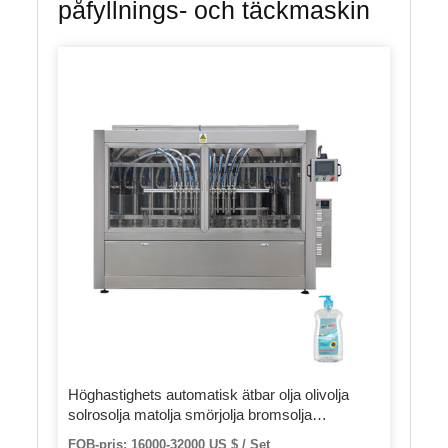
påfyllnings- och täckmaskin
Höghastighets automatisk ätbar olja olivolja
solrosolja matolja smörjolja bromsolja
bensinoljepåfyllning tappning
FOB-pris: 16000-32000 US $ / Set