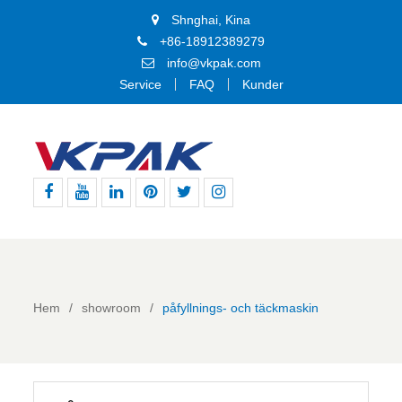
Shnghai, Kina
+86-18912389279
info@vkpak.com
Service
FAQ
Kunder
Facebook
Youtube
Linkedin
Pinterest
Twitter
Instagram
Hem
showroom
påfyllnings- och täckmaskin