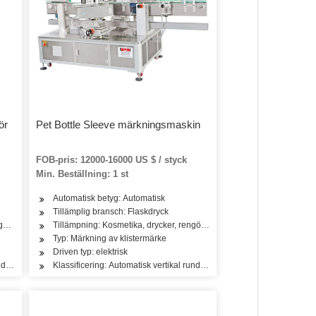
ör
Pet Bottle Sleeve märkningsmaskin
FOB-pris: 12000-16000 US $ / styck
Min. Beställning: 1 st
Automatisk betyg: Automatisk
Tillämplig bransch: Flaskdryck
kter, olja, te, mellanmål, kryddor, mejeriprodukter
öring, tvättmedel, hudvårdsprodukter, mejeriprodukter
Tillämpning: Kosmetika, drycker, rengöring, tvättmedel, hudvårdsprodu
Typ: Märkning av klistermärke
Driven typ: elektrisk
rund flaskmärkningsmaskin
Klassificering: Automatisk vertikal rund flaskmärkningsmaskin