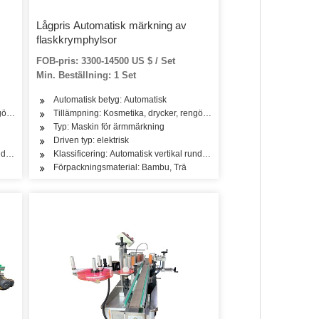
Lågpris Automatisk märkning av
flaskkrymphylsor
FOB-pris: 3300-14500 US $ / Set
Min. Beställning: 1 Set
Automatisk betyg: Automatisk
kter, olja, te
öring, tvättmedel, hudvårdsprodukter, hårvårdsprodukter, olja, mejeriprodukter
Tillämpning: Kosmetika, drycker, rengöring, tvättmedel, hudvårdsprodukt
Typ: Maskin för ärmmärkning
Driven typ: elektrisk
rund flaskmärkningsmaskin
Klassificering: Automatisk vertikal rund flaskmärkningsmaskin
Förpackningsmaterial: Bambu, Trä