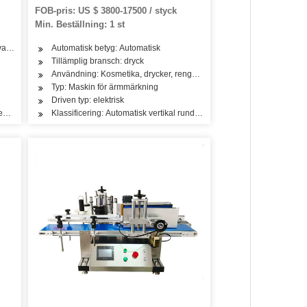
mineral mineral fortfarande dricka
FOB-pris: US $ 3800-17500 / styck
sodavattenflaska PVC-etikett
Min. Beställning: 1 st
krymphylsa märkningsmaskin
ara, alkohol
Automatisk betyg: Automatisk
Tillämplig bransch: dryck
rodukter
Användning: Kosmetika, drycker, rengöring, tvättmedel, hudvårdsprod
Typ: Maskin för ärmmärkning
Driven typ: elektrisk
kvensomvandlingshastighet
Klassificering: Automatisk vertikal rund flaskmärkningsmaskin