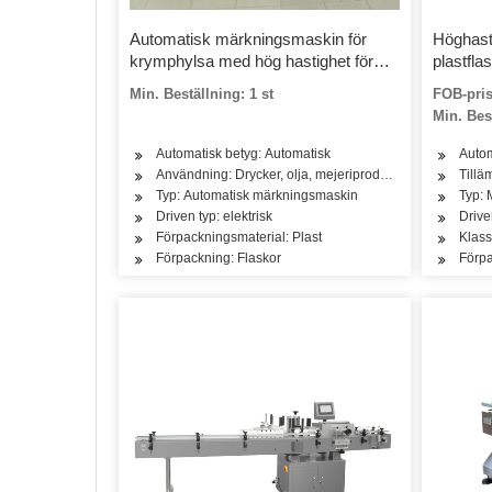
Automatisk märkningsmaskin för
Höghasti
krymphylsa med hög hastighet för
plastfl
husdjursflaskor
Krympma
Min. Beställning: 1 st
FOB-pris
klisterm
Min. Best
husdjur
Automatisk betyg: Automatisk
Autom
Användning: Drycker, olja, mejeriprodukter
Tillä
Typ: Automatisk märkningsmaskin
Typ: 
Driven typ: elektrisk
Drive
Förpackningsmaterial: Plast
Klass
Förpackning: Flaskor
Förpa