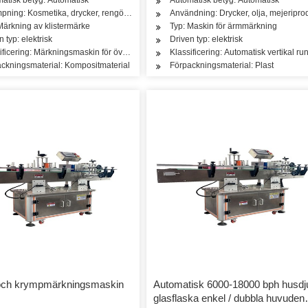
mpning: Kosmetika, drycker, rengöring, tvättmedel, hudvårdsprodukter, hårvårdsprodukt
Användning: Drycker, olja, mejeripro
hudvårdsprodukter, mejeriprodukter
Märkning av klistermärke
Typ: Maskin för ärmmärkning
n typ: elektrisk
Driven typ: elektrisk
ificering: Märkningsmaskin för övre och nedre klistermärke
Klassificering: Automatisk vertikal 
askin
ckningsmaterial: Kompositmaterial
Förpackningsmaterial: Plast
och krympmärkningsmaskin
Automatisk 6000-18000 bph husdju
glasflaska enkel / dubbla huvuden