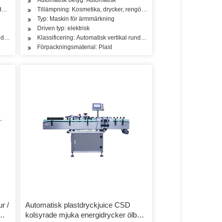
er, olja, te, grönsaker, frukt, mellanmål, ris, mjöl, kryddor, mejeriprodukter
dukter
Tillämpning: Kosmetika, drycker, rengöring, tvättmedel, hudvårdsprodukt
Typ: Maskin för ärmmärkning
Driven typ: elektrisk
rund flaskmärkningsmaskin
Klassificering: Automatisk vertikal rund flaskmärkningsmaskin
Förpackningsmaterial: Plast
r /
Automatisk plastdryckjuice CSD
kolsyrade mjuka energidrycker ölburk