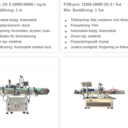
krymphylsa märkningsmaskin
: US $ 10000-50000 / styck
FOB-pris: 11000-18000 US $ / Set
ällning: 1 st
Min. Beställning: 1 Set
atisk betyg: Automatisk
Tillämpning: Mat, maskiner och hårdv
 hårvårdsprodukter
mplig bransch: dryck
Förpackning: Film
mpning: Kosmetika, drycker, hudvårdsprodukter, hårvårdsprodukter, olja, te, mejerip
Automatisk betyg: Automatisk
Maskin för ärmmärkning
Driven typ: elektrisk
askin
n typ: elektrisk
Förpackningssätt: Krymp
ificering: Automatisk vertikal rund flaskmärkningsmaskin
Justera hastighet: Reglering av fre