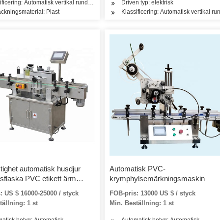
ificering: Automatisk vertikal rund flaskmärkningsmaskin
Driven typ: elektrisk
ckningsmaterial: Plast
Klassificering: Automatisk vertikal 
tighet automatisk husdjur
Automatisk PVC-
asflaska PVC etikett ärm
krymphylsemärkningsmaskin
ärkning etikett
: US $ 16000-25000 / styck
FOB-pris: 13000 US $ / styck
ningsmaskin med
ällning: 1 st
Min. Beställning: 1 st
nnel
atisk betyg: Automatisk
Automatisk betyg: Automatisk