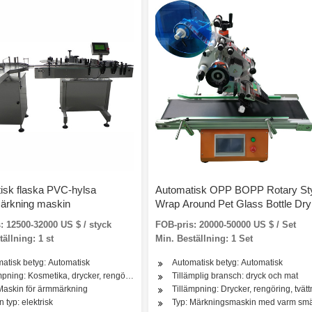
isk flaska PVC-hylsa
Automatisk OPP BOPP Rotary St
ärkning maskin
Wrap Around Pet Glass Bottle Dr
Förpackningsutrustning Självhäfta
: 12500-32000 US $ / styck
FOB-pris: 20000-50000 US $ / Set
Hot Melt Lim Hyls Etikett
ällning: 1 st
Min. Beställning: 1 Set
Märkningsmaskin
atisk betyg: Automatisk
Automatisk betyg: Automatisk
hudvårdsprodukter, hårvårdsprodukter, olja, mejeriprodukter
mpning: Kosmetika, drycker, rengöring, tvättmedel, hudvårdsprodukter, hårvårdsprodukte
Tillämplig bransch: dryck och mat
Maskin för ärmmärkning
Tillämpning: Drycker, rengöring, tvätt
n typ: elektrisk
Typ: Märkningsmaskin med varm smä