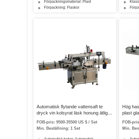
Förpackningsmaterial: Plast
Klass
Förpackning: Flaskor
Förpa
Automatisk flytande vattensaft te
Hög has
dryck vin kolsyrat läsk honung ätlig
plast gl
olja kaffe sås rund plastflaska PVC-
krymp m
FOB-pris: 9500-35500 US $ / Set
FOB-pris
etikett ärm krympmärkning maskin
förpack
Min. Beställning: 1 Set
Min. Best
krymptu
Automatisk betyg: Automatisk
Autom