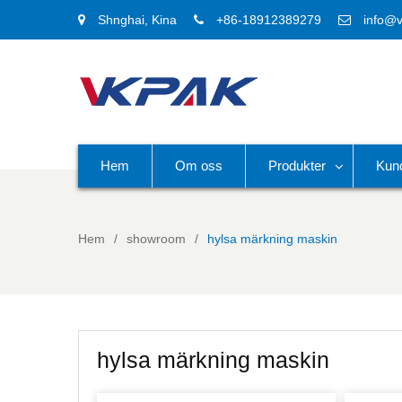
Shnghai, Kina
+86-18912389279
info@
Hem
Om oss
Produkter
Kun
Hem
showroom
hylsa märkning maskin
hylsa märkning maskin