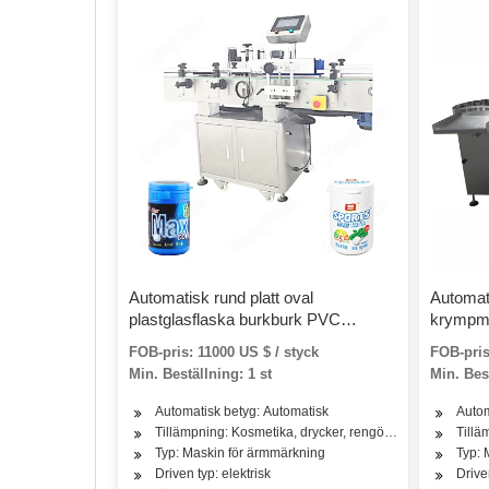
Automatisk rund platt oval
Automat
plastglasflaska burkburk PVC
krympm
husdjursetikett ånguppvärmning
FOB-pris: 11000 US $ / styck
FOB-pris
krymphylsa märkningsmaskin med
Min. Beställning: 1 st
Min. Best
ångtunnel
Automatisk betyg: Automatisk
Autom
Tillämpning: Kosmetika, drycker, rengöring, tvättmedel, 
Tillä
Typ: Maskin för ärmmärkning
Typ: 
Driven typ: elektrisk
Drive