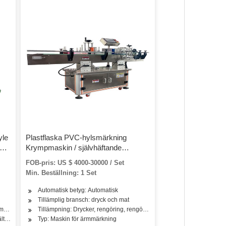
yle
Plastflaska PVC-hylsmärkning
yck
Krympmaskin / självhäftande
nde
klistermärke Maskin för
FOB-pris: US $ 4000-30000 / Set
husdjursflaskvattenfabrik
Min. Beställning: 1 Set
Automatisk betyg: Automatisk
r, olja, te, grönsaker, frukt, fisk, kött, mellanmål, kryddor, mejeriprodukter
Tillämplig bransch: dryck och mat
medel, hudvårdsprodukter, hårvårdsprodukter, olja, te, grönsaker, frukt, mejeriprodu
Tillämpning: Drycker, rengöring, rengöringsmedel, hudvårdsprodukter, 
ltlim
Typ: Maskin för ärmmärkning