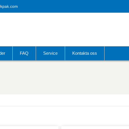
vkpak.com
der
FAQ
Service
Kontakta oss