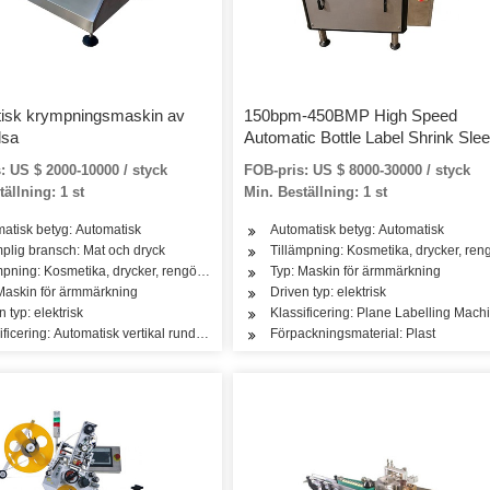
isk krympningsmaskin av
150bpm-450BMP High Speed
lsa
Automatic Bottle Label Shrink Sle
Labelling Machine
: US $ 2000-10000 / styck
FOB-pris: US $ 8000-30000 / styck
ällning: 1 st
Min. Beställning: 1 st
atisk betyg: Automatisk
Automatisk betyg: Automatisk
mplig bransch: Mat och dryck
Tillämpning: Kosmetika, drycker, reng
mpning: Kosmetika, drycker, rengöring, tvättmedel, hudvårdsprodukter, hårvårdsprodu
Typ: Maskin för ärmmärkning
Maskin för ärmmärkning
Driven typ: elektrisk
askin
n typ: elektrisk
Klassificering: Plane Labelling Mach
ificering: Automatisk vertikal rund flaskmärkningsmaskin
Förpackningsmaterial: Plast