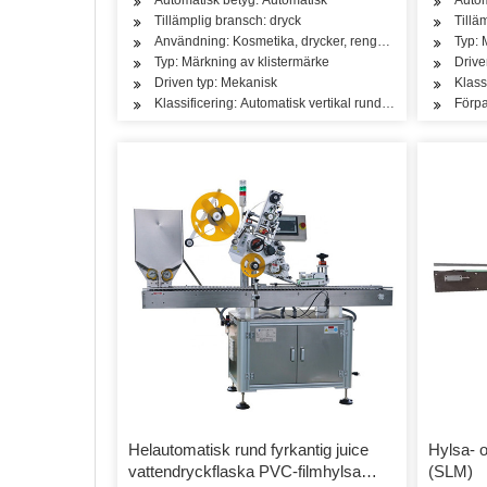
Tillämplig bransch: dryck
Tillä
Användning: Kosmetika, drycker, rengöring, tvättmedel, 
Typ: 
Typ: Märkning av klistermärke
Drive
Driven typ: Mekanisk
Klass
Klassificering: Automatisk vertikal rund flaskmärkningsm
Förpa
Helautomatisk rund fyrkantig juice
Hylsa- 
vattendryckflaska PVC-filmhylsa
(SLM)