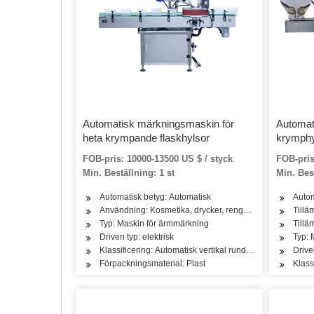
Automatisk märkningsmaskin för
Automat
heta krympande flaskhylsor
krymphy
ångtunn
FOB-pris: 10000-13500 US $ / styck
FOB-pris
Min. Beställning: 1 st
Min. Bes
Automatisk betyg: Automatisk
Autom
Användning: Kosmetika, drycker, rengöring, tvättmedel,
Tillä
Typ: Maskin för ärmmärkning
Tillä
Driven typ: elektrisk
Typ: 
Klassificering: Automatisk vertikal rund flaskmärkningsm
Drive
Förpackningsmaterial: Plast
Klass