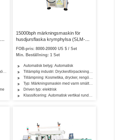
15000bph märkningsmaskin för
eve
husdjursflaska krymphylsa (SLM-
150)
FOB-pris: 8000-20000 US $ / Set
Min. Beställning: 1 Set
Automatisk betyg: Automatisk
öring, tvättmedel, hudvårdsprodukter, hårvårdsprodukter, olja, mejeriprodukter
Tillämplig industri: Dryckesförpackningsindustri
kter, olja, mejeriprodukter
Tillämpning: Kosmetika, drycker, rengöring, tvättmedel, hudvårdsprod
Typ: Märkningsmaskin med varm smältlim
ine
Driven typ: elektrisk
Klassificering: Automatisk vertikal rund flaskmärkningsmaskin