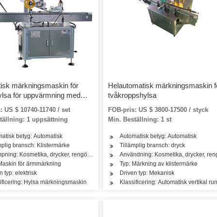
isk märkningsmaskin för
Helautomatisk märkningsmaskin f
lsa för uppvärmning med
tvåkroppshylsa
el
: US $ 10740-11740 / set
FOB-pris: US $ 3800-17500 / styck
tällning: 1 uppsättning
Min. Beställning: 1 st
atisk betyg: Automatisk
Automatisk betyg: Automatisk
 hårvårdsprodukter
mplig bransch: Klistermärke
Tillämplig bransch: dryck
mpning: Kosmetika, drycker, rengöring, tvättmedel, hudvårdsprodukter, hårvårdsprodu
Användning: Kosmetika, drycker, reng
Maskin för ärmmärkning
Typ: Märkning av klistermärke
askin
n typ: elektrisk
Driven typ: Mekanisk
ificering: Hylsa märkningsmaskin
Klassificering: Automatisk vertikal 