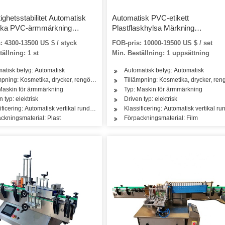
ghetsstabilitet Automatisk
Automatisk PVC-etikett
aska PVC-ärmmärkning
Plastflaskhylsa Märkning
skin / självhäftande
Krympmaskin
: 4300-13500 US $ / styck
FOB-pris: 10000-19500 US $ / set
ärke Maskin för
ällning: 1 st
Min. Beställning: 1 uppsättning
sflaska vattenanläggning
atisk betyg: Automatisk
Automatisk betyg: Automatisk
mpning: Kosmetika, drycker, rengöring, tvättmedel, hudvårdsprodukter, hårvårdsprodu
Tillämpning: Kosmetika, drycker, reng
Maskin för ärmmärkning
Typ: Maskin för ärmmärkning
n typ: elektrisk
Driven typ: elektrisk
ificering: Automatisk vertikal rund flaskmärkningsmaskin
Klassificering: Automatisk vertikal 
ckningsmaterial: Plast
Förpackningsmaterial: Film