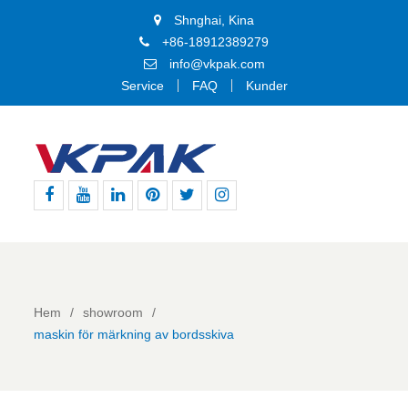
Shnghai, Kina
+86-18912389279
info@vkpak.com
Service
FAQ
Kunder
Facebook
Youtube
Linkedin
Pinterest
Twitter
Instagram
Hem
showroom
maskin för märkning av bordsskiva